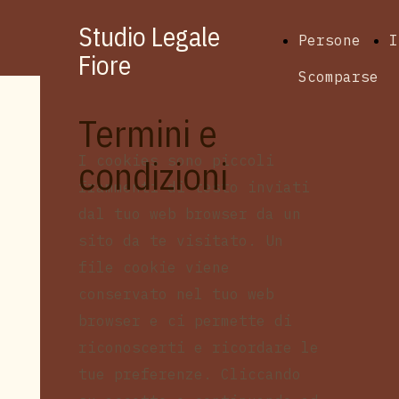
Studio Legale
Persone
I
Fiore
Scomparse
Termini e
I cookies sono piccoli
condizioni
frammenti di testo inviati
dal tuo web browser da un
sito da te visitato. Un
file cookie viene
conservato nel tuo web
browser e ci permette di
riconoscerti e ricordare le
tue preferenze. Cliccando